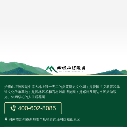
始祖山塔陵园是中原大地上独一无二的炎黄历史文化园；是爱国主义教育和孝
道文化传承基地；是园林艺术和石材雕塑博览园；是郑州及周边市民旅游观
光、休闲祭祀的人生后花园
400-602-8085
河南省郑州市新郑市辛店镇青岗庙村始祖山景区