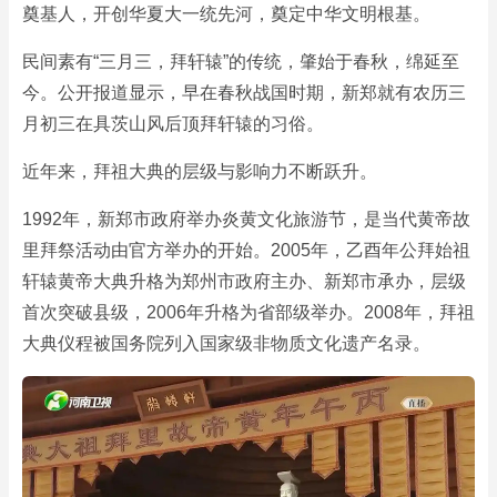
奠基人，开创华夏大一统先河，奠定中华文明根基。
民间素有“三月三，拜轩辕”的传统，肇始于春秋，绵延至
今。公开报道显示，早在春秋战国时期，新郑就有农历三
月初三在具茨山风后顶拜轩辕的习俗。
近年来，拜祖大典的层级与影响力不断跃升。
1992年，新郑市政府举办炎黄文化旅游节，是当代黄帝故
里拜祭活动由官方举办的开始。2005年，乙酉年公拜始祖
轩辕黄帝大典升格为郑州市政府主办、新郑市承办，层级
首次突破县级，2006年升格为省部级举办。2008年，拜祖
大典仪程被国务院列入国家级非物质文化遗产名录。