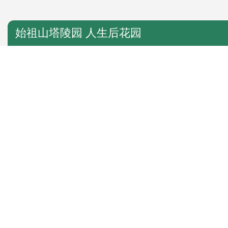
始祖山塔陵园 人生后花园
始祖山塔陵园是中原大地上独一无二的炎黄历史文化园；是爱国主义