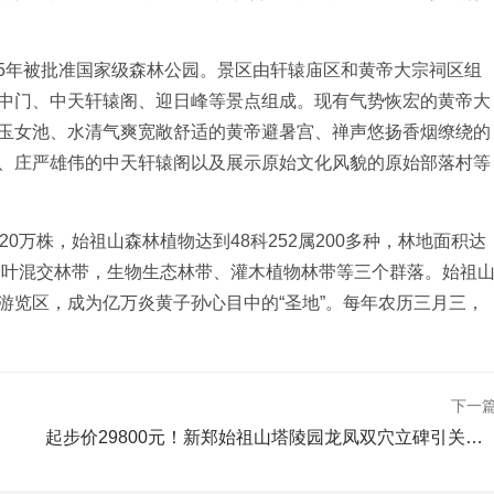
005年被批准国家级森林公园。景区由轩辕庙区和黄帝大宗祠区组
中门、中天轩辕阁、迎日峰等景点组成。现有气势恢宏的黄帝大
玉女池、水清气爽宽敞舒适的黄帝避暑宫、禅声悠扬香烟缭绕的
、庄严雄伟的中天轩辕阁以及展示原始文化风貌的原始部落村等
0万株，始祖山森林植物达到48科252属200多种，林地面积达
的阔叶混交林带，生物生态林带、灌木植物林带等三个群落。始祖
游览区，成为亿万炎黄子孙心目中的“圣地”。每年农历三月三，
下一
起步价29800元！新郑始祖山塔陵园龙凤双穴立碑引关注，亲民价格重塑生命尊严