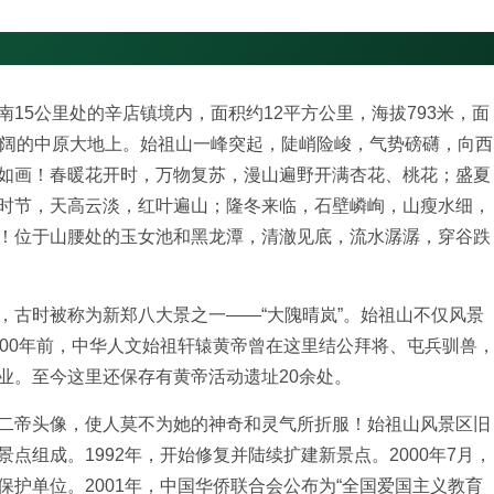
15公里处的辛店镇境内，面积约12平方公里，海拔793米，面
辽阔的中原大地上。始祖山一峰突起，陡峭险峻，气势磅礴，向西
如画！春暖花开时，万物复苏，漫山遍野开满杏花、桃花；盛夏
时节，天高云淡，红叶遍山；隆冬来临，石壁嶙峋，山瘦水细，
！位于山腰处的玉女池和黑龙潭，清澈见底，流水潺潺，穿谷跌
，古时被称为新郑八大景之一——“大隗晴岚”。始祖山不仅风景
00年前，中华人文始祖轩辕黄帝曾在这里结公拜将、屯兵驯兽
业。至今这里还保存有黄帝活动遗址20余处。
二帝头像，使人莫不为她的神奇和灵气所折服！始祖山风景区旧
组成。1992年，开始修复并陆续扩建新景点。2000年7月，
护单位。2001年，中国华侨联合会公布为“全国爱国主义教育