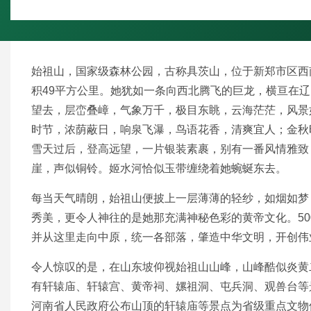
始祖山，国家级森林公园，古称具茨山，位于新郑市区西南
积49平方公里。她犹如一条向西北腾飞的巨龙，横亘在
望去，层峦叠嶂，气象万千，极目东眺，云海茫茫，风景
时节，浓荫蔽日，响泉飞瀑，鸟语花香，清爽宜人；金秋
雪天过后，登高远望，一片银装素裹，别有一番风情雅致
崖，声似铜铃。姬水河恰似玉带缠绕着她蜿蜒东去。
每当天气晴朗，始祖山便披上一层薄薄的轻纱，如烟如梦
秀美，更令人神往的是她那充满神秘色彩的黄帝文化。50
并从这里走向中原，统一各部落，肇造中华文明，开创伟
令人惊叹的是，在山东坡仰视始祖山山峰，山峰酷似炎黄
有轩辕庙、轩辕宫、黄帝祠、嫘祖洞、屯兵洞、观兽台等景点
河南省人民政府公布山顶的轩辕庙等景点为省级重点文物保