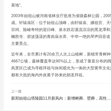
基地”。
2003年始祖山被河南省林业厅批准为省级森林公园，2
成。轩辕庙区：位于始祖山顶峰，由轩辕庙、嫘祖宫、天
宗祠、险峻奇特的迎日峰、泉水跌宕溪流淙淙的黑龙潭和
幽胜寺、碧波荡漾的青岗庙水库、中华一绝的琴声回音道
主要景点。
近年来，全市累计有20余万人次上山植树，新植常青树种2
4667公顷，森林覆盖率达90%以上，形成了垂直分布
风景区已成为寻根拜祖与休闲观光为一体的大型黄帝文化
都有大批的海内外炎黄子孙来此朝圣拜祖。
上一篇
新郑始祖山塔陵园11月新风向：新增树葬、壁葬，高性价比诠释“归自然”