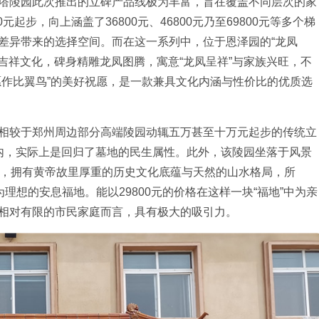
塔陵园此次推出的立碑产品线极为丰富，旨在覆盖不同层次的家
起步，向上涵盖了36800元、46800元乃至69800元等多个梯
差异带来的选择空间。而在这一系列中，位于恩泽园的“龙凤
统吉祥文化，碑身精雕龙凤图腾，寓意“龙凤呈祥”与家族兴旺，不
愿作比翼鸟”的美好祝愿，是一款兼具文化内涵与性价比的优质选
相较于郑州周边部分高端陵园动辄五万甚至十万元起步的传统立
内，实际上是回归了墓地的民生属性。此外，该陵园坐落于风景
里，拥有黄帝故里厚重的历史文化底蕴与天然的山水格局，所
理想的安息福地。能以29800元的价格在这样一块“福地”中为亲
相对有限的市民家庭而言，具有极大的吸引力。