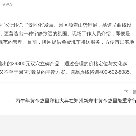
业务厅
“公园化”、“景区化”发展。园区顺着山势铺展，墓道呈曲线设
，更营造出一种宁静致远的氛围。现场工作人员介绍，即便是
和规范的管理。目前，陵园提供免费班车接送服务，方便市民实地
推出的29800元双穴立碑产品，通过合理的价格定位与文化赋
于因“死”致贫的平衡方案。选墓热线咨询400-602-8085。
下一
丙午年黄帝故里拜祖大典在郑州新郑市黄帝故里隆重举