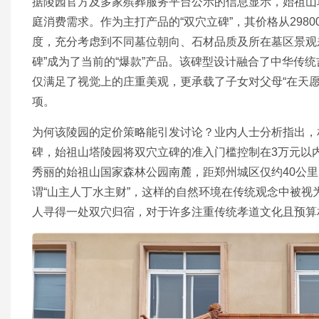
据陵园官方及多家殡葬服务平台公示的信息显示，始祖山
庭消费需求。作为主打产品的“双穴立碑”，其价格从29800元
度，充分考虑到不同墓位朝向、石材品质及所在墓区景观
碑”成为了当前的“爆款”产品。该碑型设计融合了中华传
仅满足了视觉上的庄重美观，更承载了子女对父母“在天
项。
为何该陵园的定价策略能引发讨论？业内人士分析指出，
碑，始祖山塔陵园将双穴立碑的准入门槛控制在3万元以
秀丽的始祖山国家森林公园南麓，距郑州城区仅约40公
谓“山主人丁水主财”，这样的自然环境在传统观念中被视为
人寻得一处双穴归宿，对于许多注重传统孝道文化且预算