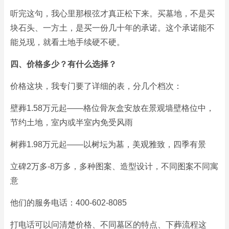
听完这句，我心里那根弦才真正松下来。买墓地，不是买
块石头、一方土，是买一份几十年的承诺。这个承诺能不
能兑现，就看土地手续硬不硬。
四、价格多少？有什么选择？
价格这块，我专门要了详细的表，分几个档次：
壁葬1.58万元起——格位骨灰盒安放在景观墙壁格位中，
节约土地，室内或半室内免受风雨
树葬1.98万元起——以树坛为墓，美观雅致，四季有景
立碑2万多-8万多，多种图案、造型设计，不同图案不同寓
意
他们的服务电话：400-602-8085
打电话可以问清楚价格、不同墓区的特点、下葬流程这