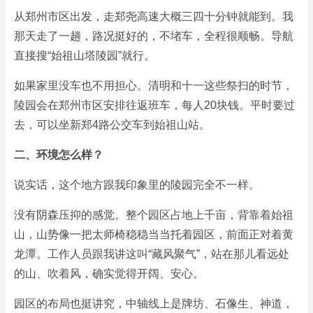
从郑州市区出发，走郑尧高速大概三四十分钟就能到。我
那天走了一趟，路况挺好的，不堵车，全程很顺畅。导航
直接搜“始祖山塔陵园”就行。
如果家里没车也不用担心。清明和十一这些祭扫的时节，
陵园会在郑州市区安排往返班车，每人20块钱。平时要过
去，可以坐新郑4路公交车到始祖山站。
二、环境怎么样？
说实话，这个地方跟我印象里的陵园完全不一样。
没有阴森压抑的感觉。整个园区占地上千亩，背靠着始祖
山，山势像一把太师椅稳稳当当托着园区，前面正对着黄
龙潭。工作人员跟我讲这叫“藏风聚气”，站在那儿看远处
的山、吹着风，确实觉得开阔、安心。
园区的布局也挺讲究，中轴线上是牌坊、石像生、神道，