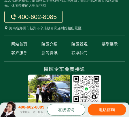
道文化传承基地；是园林艺术和石材雕塑博览园；是郑州及周边市民旅游观
光、休闲祭祀的人生后花园
400-602-8085
河南省郑州市新郑市辛店镇青岗庙村始祖山景区
网站首页
陵园介绍
陵园景观
墓型展示
客户服务
新闻资讯
联系我们
园区专车免费接送
400-602-8085
在线咨询
电话咨询
专业顾问一对一服务
2026 ©始祖山塔陵园版权所有
豫ICP备2025145328号-1