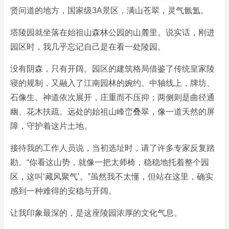
贤问道的地方，国家级3A景区，满山苍翠，灵气氤氲。
塔陵园就坐落在始祖山森林公园的山麓里。说实话，刚进
园区时，我几乎忘记自己是在看一处陵园。
没有阴森，只有开阔。园区的建筑格局借鉴了传统皇家陵
寝的规制，又融入了江南园林的婉约。中轴线上，牌坊、
石像生、神道依次展开，庄重而不压抑；两侧则是曲径通
幽、花木扶疏。远处的始祖山峰峦叠翠，像一道天然的屏
障，守护着这片土地。
接待我的工作人员说，当初选址时，请了许多专家反复踏
勘。“你看这山势，就像一把太师椅，稳稳地托着整个园
区，这叫‘藏风聚气’。”虽然我不太懂，但站在这里，确实
感到一种难得的安稳与开阔。
让我印象最深的，是这座陵园浓厚的文化气息。