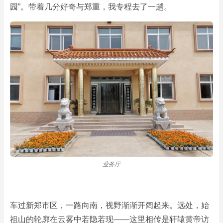
园”。带着几分好奇与郑重，我专程去了一趟。
业务厅
陵园一
车过新郑市区，一路向南，视野渐渐开阔起来。远处，始
祖山的轮廓在云雾中若隐若现——这里相传是轩辕黄帝访