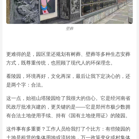
壁葬
陵园墓区
更难得的是，园区里还规划有树葬、壁葬等多种生态安葬
方式，既尊重传统，也照顾了现代人的环保理念。
看陵园，环境再好，文化再深，最后让我下定决心的，还
是两个字：合法。
这一点，始祖山塔陵园给了我很大的信心。它是经河南省
民政厅批准兴建的，更关键的是——它是郑州市极少数拥
有合法土地使用手续、持有《国有土地使用证》的陵园。
这件事有多重要？工作人员给我打了个比方：有些陵园的
土地是租赁的集体用地或流转地，万一政策变化或村集体