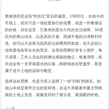
更难得的是这份“性价比”背后的诚意。15800元，在如今的
市场上，或许只是一场短暂旅行的花费，或是一件奢侈品
的价格，但在这里，它换来的是永久性的合法保障、3A景
区内的青山绿水，以及风吹不着、雨淋不着的洁净祭扫环
境。你可以不必再为高昂的立碑费用而焦虑，也不必担心
传统墓地杂草丛生的荒凉。这里的壁葬区有专人维护，每
天清晨，工作人员会轻轻拂去墙面的微尘；每逢清明，或
许还会有一支带着露水的白菊，静静地放在壁龛旁，那是
属于这片土地的温情与敬意。
选择这处壁葬，也是为亲人选择了一份“归根”的踏实。始
祖山本就是黄帝文化的发祥地，在这片承载着华夏文明根
脉的土地上安息，就像是回到了最古老、最温暖的怀抱。
上一篇